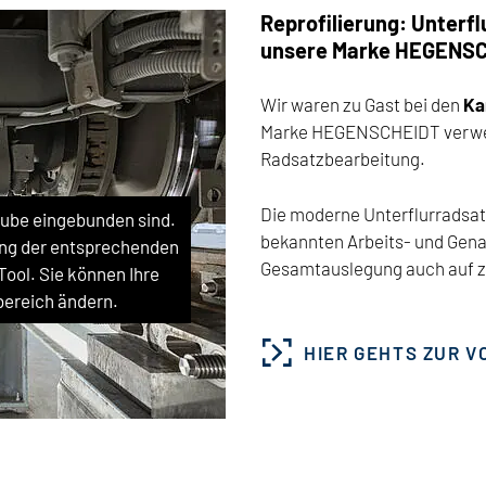
Reprofilierung: Unterf
unsere Marke HEGENS
Wir waren zu Gast bei den
Ka
Marke HEGENSCHEIDT verwen
Radsatzbearbeitung.
Die moderne Unterflurradsatz
Tube eingebunden sind.
bekannten Arbeits- und Genau
tzung der entsprechenden
Gesamtauslegung auch auf z
ol. Sie können Ihre
bereich ändern.
HIER GEHTS ZUR 