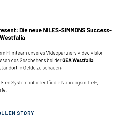
present: Die neue NILES-SIMMONS Success-
Westfalia
em Filmteam unseres Videopartners Video Vision
lissen des Geschehens bei der
GEA Westfalia
tandort in Oelde zu schauen.
rößten Systemanbieter für die Nahrungsmittel-,
rie.
VOLLEN STORY