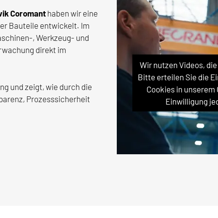
vik Coromant
haben wir eine
r Bauteile entwickelt. Im
Maschinen-, Werkzeug- und
rwachung direkt im
Wir nutzen Videos, di
Bitte erteilen Sie die 
ng und zeigt, wie durch die
Cookies in unserem
arenz, Prozesssicherheit
Einwilligung j