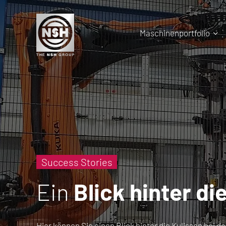
Maschinenportfolio
Success Stories
Ein
Blick hinter di
Hier können Sie einen Blick hinter die Kulissen be