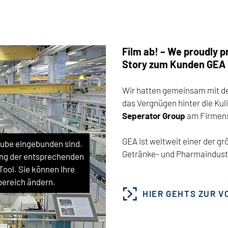
Film ab! – We proudly 
Story zum Kunden GEA 
Wir hatten gemeinsam mit d
das Vergnügen hinter die Ku
Seperator Group
am Firmens
GEA ist weltweit einer der g
Tube eingebunden sind.
Getränke- und Pharmaindust
tzung der entsprechenden
ol. Sie können Ihre
bereich ändern.
HIER GEHTS ZUR 