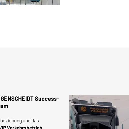
 HEGENSCHEIDT Success-
dam
nbeziehung und das
ViP Verkehrsbetrieb