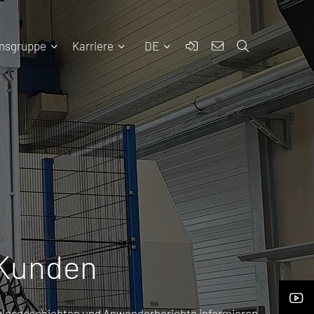
nsgruppe
Karriere
DE
 Kunden
rfolgsgeschichten und Anwenderberichte informieren.