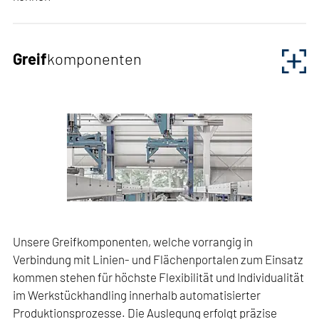
Unser umfangreiches Portfolio im Bereich des
Werkstücktransportes umfasst unterschiedlichste
Greif
komponenten
Transport-, Zu- und Abführbänder, die vollumfänglich
nach den Kunden- und Werkstückspezifischen
Anforderungen sowie den Umgebungsbedingungen der
Produktionslinie ausgelegt und konfiguriert werden
können. Dazu zählen beispielsweise Kettentaktbänder,
Schlepprahmenbänder, Gliederkettenbänder,
Palettenketten- und Palettentransportbänder,
Friktionsrollenbänder, Schwerkraftbänder und
Dornstapelspeicher.
Unsere Greifkomponenten, welche vorrangig in
Verbindung mit Linien- und Flächenportalen zum Einsatz
kommen stehen für höchste Flexibilität und Individualität
im Werkstückhandling innerhalb automatisierter
Produktionsprozesse. Die Auslegung erfolgt präzise
RASOMA