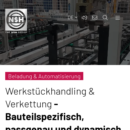
DE
Beladung & Automatisierung
Werkstückhandling &
Verkettung
-
Bauteilspezifisch,
passgenau und dynamisch