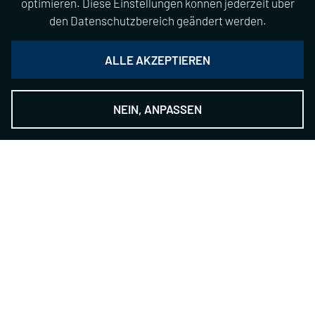
optimieren. Diese Einstellungen können jederzeit über
den Datenschutzbereich geändert werden.
ALLE AKZEPTIEREN
NEIN, ANPASSEN
THE NSH GROUP
-
The Technology Provider
Kontakt