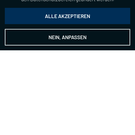
ALLE AKZEPTIEREN
NEIN, ANPASSEN
THE NSH GROUP
-
The Technology Provider
Kontakt
NILES-SIMMONS-