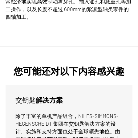
了解更多
常经济地实现高效制动盘穿孔、插入油孔和减重孔等加
工操作，以及长度不超过 600mm的紧凑型轴类零件的
机械制造
四轴加工。
铁路
联系
工具与模具
我们的紧凑型立式数控加工中心 DSP、FZS 和 DWS 专
汽车
Eric Qian
为特殊工艺而设计和优化。它们的高度专业化使其在各
航空
PDF I 1,27 MB
自的应用领域处于领先地位。使用这些加工中心可以非
手册
电话：010-68790838
常经济地实现高效制动盘穿孔、插入油孔和减重孔等加
手机：13901028943
工操作，以及长度不超过 600mm的紧凑型轴类零件的
卧式端面加工中心 EBZ 系列
到行业
您可能还对以下内容感兴趣
四轴加工。
邮箱:
ericqian
@nshoffice.cn
下载
交钥匙
解决方案
RASOMA
除了丰富的单机产品组合，NILES-SIMMONS-
应用：
更多信息
HEGENSCHEIDT 集团在交钥匙解决方案的设
计、实施和支持方面也处于全球领先地位。由
机械制造