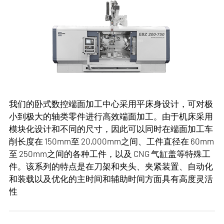
之间的工件均可在此加工。车削长度在最大 1000 mm到
7500 mm之间的工件都能进行精确可靠的加工。加工中
心的加工范围具有广泛的可选工序集成，因此可在一次
装夹中完成车削、铣削、（深孔）钻孔、切齿、磨削、
滚压等工序以及大量的序中测量任务。由于采用模块化
设计，机床可根据不同的加工任务进行定制。
我们的卧式数控端面加工中心采用平床身设计，可对极
小到极大的轴类零件进行高效端面加工。由于机床采用
NILES-SIMMONS
模块化设计和不同的尺寸，因此可以同时在端面加工车
削长度在 150mm至 20,000mm之间、工件直径在 60mm
应用：
至 250mm之间的各种工件，以及 CNG 气缸盖等特殊工
件。该系列的特点是在刀架和夹头、夹紧装置、自动化
机械制造
和装载以及优化的主时间和辅助时间方面具有高度灵活
工具与模具
性
汽车
航空航天
我们的卧式数控端面加工中心采用平床身设计，可对极