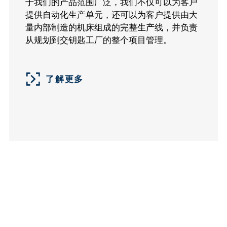
于我们的产品范围广泛，我们不仅可以为客户
汽车制造
了解更多
提供自动化生产单元，还可以为客户提供由大
量内部制造的机床组成的完整生产线，并负责
从规划到交钥匙工厂的整个项目管理。
联系
Eric Qian
到行业
了解更多
电话：010-68790838
手机：13901028943
邮箱:
ericqian
@nshoffice.cn
PDF I 0,93 MB
手册
立式车削中心 DS 和 DZS 系列
下载