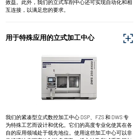
效益。此外，我们的立式车削中心还可实现自动化和相
互连接，以满足您的要求。
到行业
我们的立式数控车削中心结构紧凑，在车削盘形工件时
具有最高的灵活性，而且所需空间最小。最大回转直径
PDF I 17,29 MB
用于特殊应用的立式加工中心
介于 280 mm和 540 mm之间的工件可实现高稳定性和
样本
最短非生产时间的加工。我们的车削中心可配备一个或
多个主轴，并可根据客户要求进行配置。通过这种方
卧式车铣复合加工中心 MC 系列
式，还可以集成额外的加工单元和工序，在某些情况下
还可以并行操作。这就实现了加工的最大灵活性和成本
效益。此外，我们的立式车削中心还可实现自动化和相
下载
互连接，以满足您的要求。
更多信息
我们的紧凑型立式数控加工中心 DSP、FZS 和 DWS 专
RASOMA
为特殊工艺而设计和优化。它们的高度专业化使其在各
自的应用领域处于领先地位。使用这些加工中心可以非
应用：