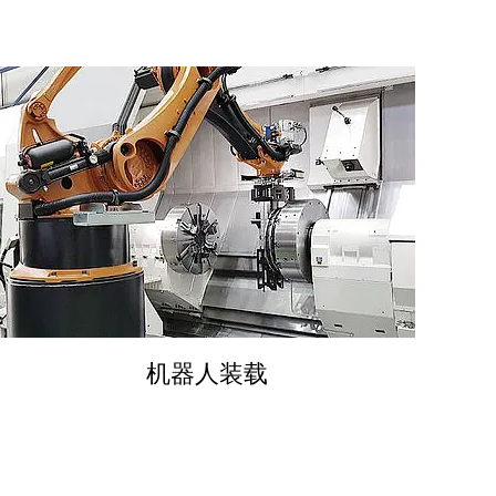
机器人装载