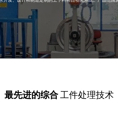
最先进的综合
工件处理技术